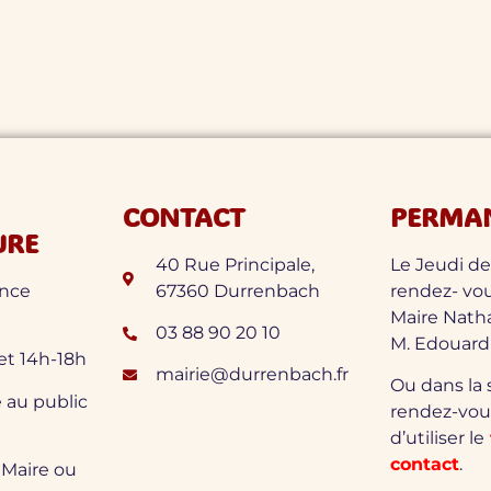
CONTACT
PERMA
URE
40 Rue Principale,
Le Jeudi de
ence
67360 Durrenbach
rendez- vo
Maire Nath
03 88 90 20 10
M. Edouard
 et 14h-18h
mairie@durrenbach.fr
Ou dans la
 au public
rendez-vous
d’utiliser le
contact
.
Maire ou